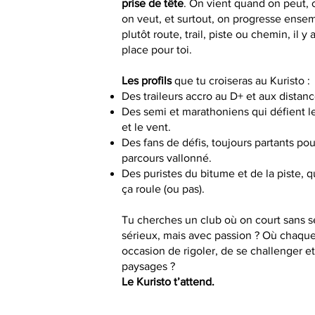
prise de tête
. On vient quand on peut,
on veut, et surtout, on progresse ensem
plutôt route, trail, piste ou chemin, il y
place pour toi.
Les profils
que tu croiseras
au Kuristo :
Des traileurs accro au D+ et aux distanc
Des semi et marathoniens qui défient le
et le vent.
Des fans de défis, toujours partants p
parcours vallonné.
Des puristes du bitume et de la piste, 
ça roule (ou pas).
Tu cherches un club où on court sans s
sérieux, mais avec passion ? Où chaque
occasion de rigoler, de se challenger e
paysages ?
Le Kuristo t’attend.