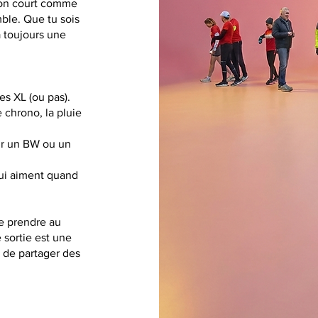
 on court comme
ble. Que tu sois
 a toujours une
es XL (ou pas).
 chrono, la pluie
our un BW ou un
qui aiment quand
e prendre au
 sortie est une
t de partager des