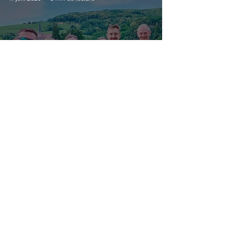
Landelow trail : un week-
end (mémorable) dans
la fournaise
1 juil. 2025
6 min de lecture