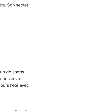
aite. Son secret 
oup de sports 
n université. 
jours l’été avec 