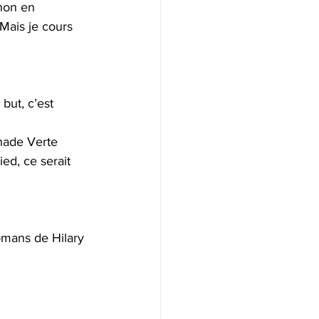
hon en 
Mais je cours 
but, c’est 
nade Verte 
ied, ce serait 
omans de Hilary 