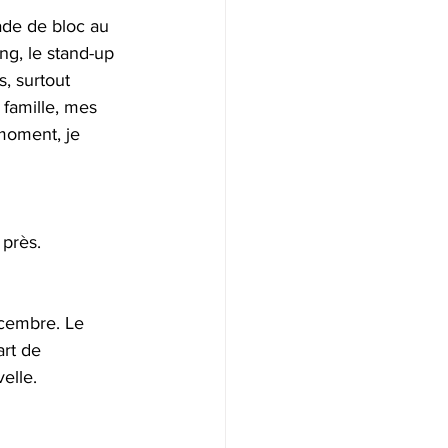
ade de bloc au 
ng, le stand-up 
, surtout 
famille, mes 
moment, je 
 près.
écembre. Le 
rt de 
elle.