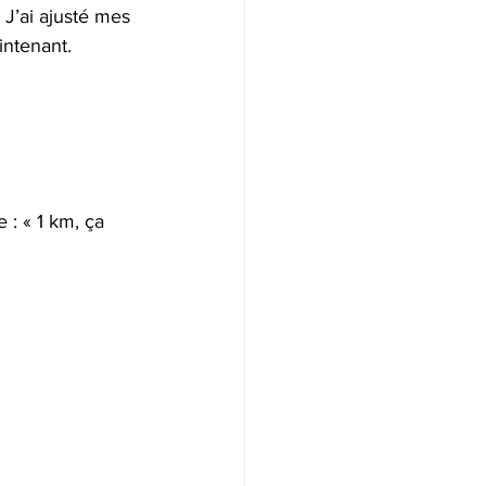
 J’ai ajusté mes 
intenant.
 : « 1 km, ça 