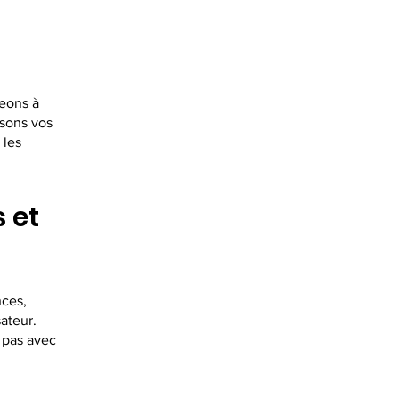
geons à
isons vos
 les
 et
nces,
sateur.
 pas avec