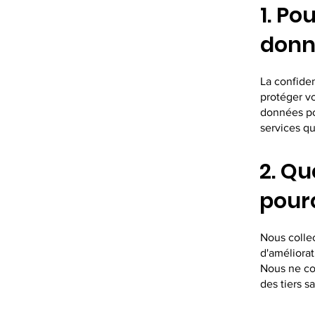
1. Po
donn
La confide
protéger vo
données pou
services q
2. Qu
pour
Nous colle
d'améliorat
Nous ne co
des tiers 