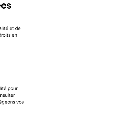
ées
lité et de
droits en
lité pour
nsulter
tégeons vos