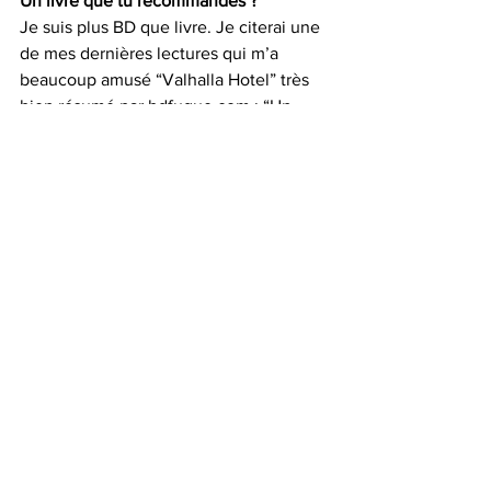
Un livre que tu recommandes ? 
Je suis plus BD que livre. Je citerai une 
de mes dernières lectures qui m’a 
beaucoup amusé “Valhalla Hotel” très 
bien résumé par bdfugue.com : “Un 
intriguant cocktail de « punchlines », de 
courses poursuites phénoménales, de 
personnages tous plus timbrés les uns 
que les autres et bien servi par un 
dessin ultra-dynamique”.
En livre “plus classique”, j’apprécie les 
livres de Mathias Malzieu, chanteur du 
groupe Dionysos (super musique au 
passage). Il a un talent certain pour se 
raconter en poésie dans des mondes 
étranges.
L’endroit de rêve où tu aimerais vivre ?
Bonne question, j’adore l’océan et le 